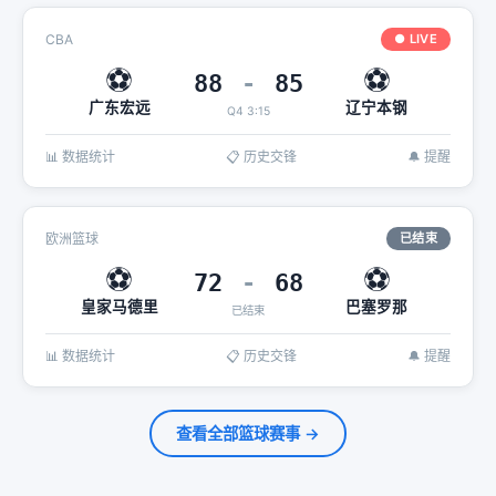
CBA
● LIVE
⚽
⚽
88
-
85
广东宏远
辽宁本钢
Q4 3:15
📊 数据统计
📋 历史交锋
🔔 提醒
欧洲篮球
已结束
⚽
⚽
72
-
68
皇家马德里
巴塞罗那
已结束
📊 数据统计
📋 历史交锋
🔔 提醒
查看全部篮球赛事 →