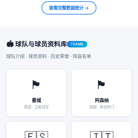
查看完整数据统计 →
🏟️ 球队与球员资料库
TEAMS
球队介绍 · 球员资料 · 历史荣誉 · 阵容名单
🏴󠁧󠁢󠁥󠁮󠁧󠁿
🏴󠁧󠁢󠁥󠁮󠁧󠁿
曼城
阿森纳
英超 · 卫冕冠军
英超 · 争冠热门
🇪🇸
🇮🇹