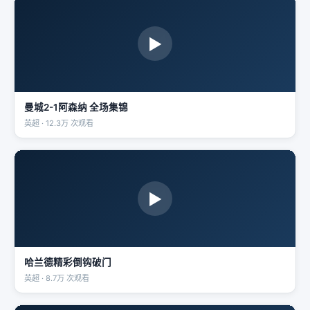
▶
曼城2-1阿森纳 全场集锦
英超 · 12.3万 次观看
▶
哈兰德精彩倒钩破门
英超 · 8.7万 次观看