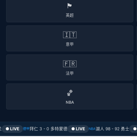
🏴󠁧󠁢󠁥󠁮󠁧󠁿
英超
🇮🇹
意甲
🇫🇷
法甲
🏀
NBA
LIVE
拜仁 3 - 0 多特蒙德
● LIVE
湖人 98 - 92 勇士
● LIVE
德甲
NBA