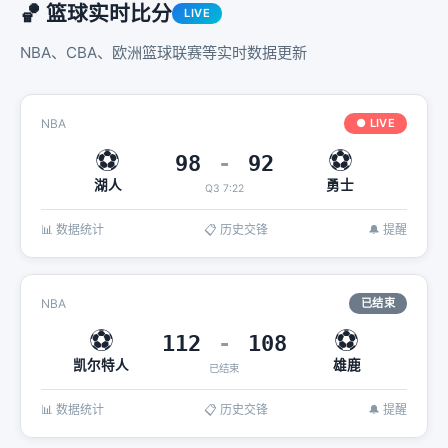
🏀 篮球实时比分
LIVE
NBA、CBA、欧洲篮球联赛等实时数据更新
NBA
● LIVE
⚽
⚽
98
-
92
湖人
勇士
Q3 7:22
📊 数据统计
📋 历史交锋
🔔 提醒
NBA
已结束
⚽
⚽
112
-
108
凯尔特人
雄鹿
已结束
📊 数据统计
📋 历史交锋
🔔 提醒