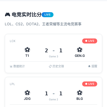
🎮 电竞实时比分
LIVE
LOL、CS2、DOTA2、王者荣耀等主流电竞赛事
LCK
● LIVE
⚽
⚽
2
-
1
T1
GEN.G
Game 3
📊 数据统计
📋 历史交锋
🔔 提醒
LPL
● LIVE
⚽
⚽
1
-
1
JDG
BLG
Game 2