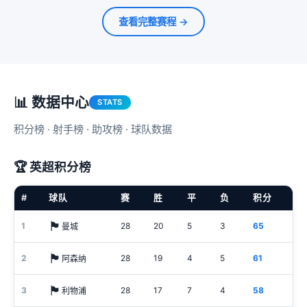
查看完整赛程 →
📊 数据中心
STATS
积分榜 · 射手榜 · 助攻榜 · 球队数据
🏆 英超积分榜
#
球队
赛
胜
平
负
积分
🏴󠁧󠁢󠁥󠁮󠁧󠁿
1
28
20
5
3
65
曼城
🏴󠁧󠁢󠁥󠁮󠁧󠁿
2
28
19
4
5
61
阿森纳
🏴󠁧󠁢󠁥󠁮󠁧󠁿
3
28
17
7
4
58
利物浦