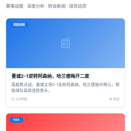
赛事战报 · 深度分析 · 转会新闻 · 球员动态
英超战报
📰
曼城2-1逆转阿森纳，哈兰德梅开二度
英超焦点战，曼城主场2-1击败阿森纳，哈兰德独中两元，帮
助球队延续连胜势头。
🕐 2小时前
💬 热议
NBA