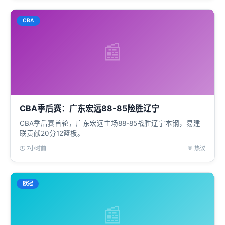
CBA
📰
CBA季后赛：广东宏远88-85险胜辽宁
CBA季后赛首轮，广东宏远主场88-85战胜辽宁本钢，易建
联贡献20分12篮板。
🕐 7小时前
💬 热议
欧冠
📰