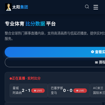
☰
太阳
集团
专业体育
比分数据
平台
整合全球热门赛事直播内容，支持高清画质与低延迟播放，提供实时
服务。
⚽ 查看
📅 赛
正在直播 · 实时比分
曼城
巴塞罗那
AC米兰
2 - 1
0 - 0
● LIVE
● LIVE
阿森纳
皇马
国际米