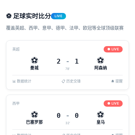
⚽ 足球实时比分
LIVE
覆盖英超、西甲、意甲、德甲、法甲、欧冠等全球顶级联赛
英超
● LIVE
⚽
⚽
2
-
1
曼城
阿森纳
78'
📊 数据统计
📋 历史交锋
🔔 提醒
西甲
● LIVE
⚽
⚽
0
-
0
巴塞罗那
皇马
32'