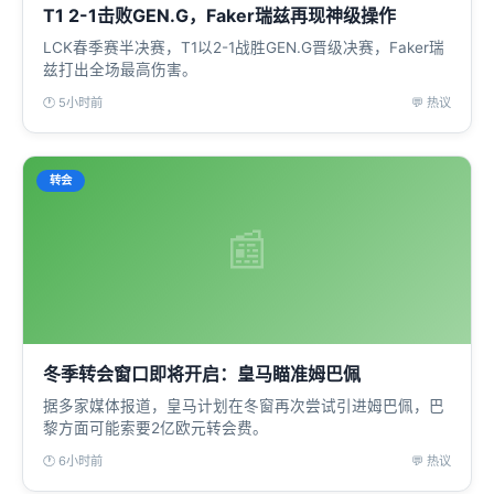
T1 2-1击败GEN.G，Faker瑞兹再现神级操作
LCK春季赛半决赛，T1以2-1战胜GEN.G晋级决赛，Faker瑞
兹打出全场最高伤害。
🕐 5小时前
💬 热议
转会
📰
冬季转会窗口即将开启：皇马瞄准姆巴佩
据多家媒体报道，皇马计划在冬窗再次尝试引进姆巴佩，巴
黎方面可能索要2亿欧元转会费。
🕐 6小时前
💬 热议