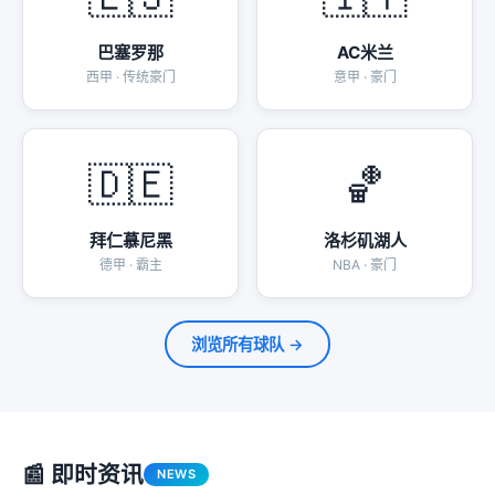
巴塞罗那
AC米兰
西甲 · 传统豪门
意甲 · 豪门
🇩🇪
🏀
拜仁慕尼黑
洛杉矶湖人
德甲 · 霸主
NBA · 豪门
浏览所有球队 →
📰 即时资讯
NEWS