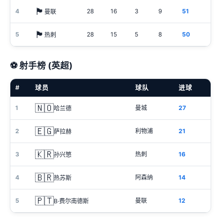
🏴󠁧󠁢󠁥󠁮󠁧󠁿
4
28
16
3
9
51
曼联
🏴󠁧󠁢󠁥󠁮󠁧󠁿
5
28
15
5
8
50
热刺
⚽ 射手榜 (英超)
#
球员
球队
进球
🇳🇴
1
曼城
27
哈兰德
🇪🇬
2
利物浦
21
萨拉赫
🇰🇷
3
热刺
16
孙兴慜
🇧🇷
4
阿森纳
14
热苏斯
🇵🇹
5
曼联
12
B·费尔南德斯